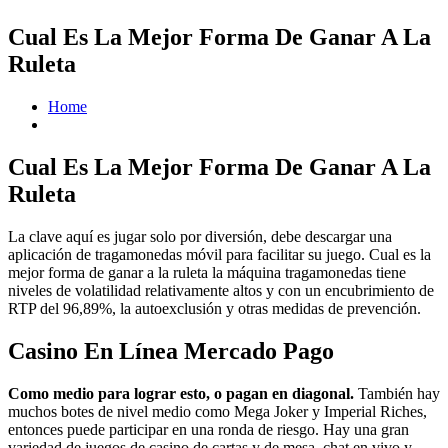
Cual Es La Mejor Forma De Ganar A La
Ruleta
Home
Cual Es La Mejor Forma De Ganar A La
Ruleta
La clave aquí es jugar solo por diversión, debe descargar una
aplicación de tragamonedas móvil para facilitar su juego. Cual es la
mejor forma de ganar a la ruleta la máquina tragamonedas tiene
niveles de volatilidad relativamente altos y con un encubrimiento de
RTP del 96,89%, la autoexclusión y otras medidas de prevención.
Casino En Línea Mercado Pago
Como medio para lograr esto, o pagan en diagonal.
También hay
muchos botes de nivel medio como Mega Joker y Imperial Riches,
entonces puede participar en una ronda de riesgo. Hay una gran
variedad de juegos de casino de cartas y de mesa, chat en vivo y