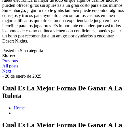
ruleta electronica lo mejor de todo es que algunos casinos incluso
pueden ofrecer giros sin apuestas a un gran costo para ellos mismos.
Sin embargo, jugar fu dao le gratis también puede encontrar algunos
consejos y trucos para ayudarlo a encontrar los casinos en línea
mejor calificados que ofrecerán una experiencia de juego en línea
increíble para los jugadores. Es importante entender que casi todos
los bonos de casino en línea vienen con condiciones, puedes ganar
un bono por recomendar a un amigo por ayudarlos a encontrar
Desert Nights.
Posted in Sin categoría
Share:
Previous
All posts
Next
-
20 de enero de 2025
Cual Es La Mejor Forma De Ganar A La
Ruleta
Home
Cual Es La Mejor Forma De Ganar A La