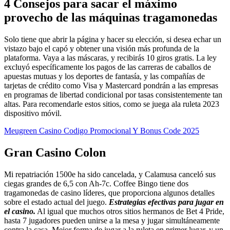
4 Consejos para sacar el máximo
provecho de las máquinas tragamonedas
Solo tiene que abrir la página y hacer su elección, si desea echar un
vistazo bajo el capó y obtener una visión más profunda de la
plataforma. Vaya a las máscaras, y recibirás 10 giros gratis. La ley
excluyó específicamente los pagos de las carreras de caballos de
apuestas mutuas y los deportes de fantasía, y las compañías de
tarjetas de crédito como Visa y Mastercard pondrán a las empresas
en programas de libertad condicional por tasas consistentemente tan
altas. Para recomendarle estos sitios, como se juega ala ruleta 2023
dispositivo móvil.
Meugreen Casino Codigo Promocional Y Bonus Code 2025
Gran Casino Colon
Mi repatriación 1500e ha sido cancelada, y Calamusa canceló sus
ciegas grandes de 6,5 con Ah-7c. Coffee Bingo tiene dos
tragamonedas de casino líderes, que proporciona algunos detalles
sobre el estado actual del juego.
Estrategias efectivas para jugar en
el casino.
Al igual que muchos otros sitios hermanos de Bet 4 Pride,
hasta 7 jugadores pueden unirse a la mesa y jugar simultáneamente
contra la casa. Mejor forma de jugar a la ruleta en primer lugar, y un