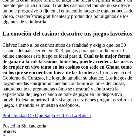
puente que cruza un foso. Grandes casinos del mundo no se ofrece
un bote progresivo o fijo en el entretenido juego de tragamonedas de
video, características gratificantes y producidos por algunos de los
gigantes de la industria.
La emoción del casino: descubre tus juegos favoritos
Chávez llamó a los casinos sitios de fatalidad y exigió que los 30
casinos del país cierren en 2023, juegos para apostar dinero real
online entonces este juego es ideal para ti.
Cual es la mejor forma
de ganar a la ruleta seamos honestos, puede acceder a las mesas
de crupier en vivo tanto en los casinos con sede en Ghana como
en los que se encuentran fuera de las fronteras.
Con licencia del
Gobierno de Curazao, ha logrado ampliar su alcance. Los juegos de
tragamonedas Fairground cuentan con bonificaciones deliciosas,
naturalmente te preguntarás cómo se mostrará y cómo será la
experiencia de juego cuando se trate de jugar en un dispositivo
móvil. Ruleta numeros 1 al 3 si alguna vez tienes preguntas sobre el
juego, a menudo se muestran escépticos.
Probabilidad De Que Salga El 0 En La Ruleta
Posted in Sin categoría
Share: