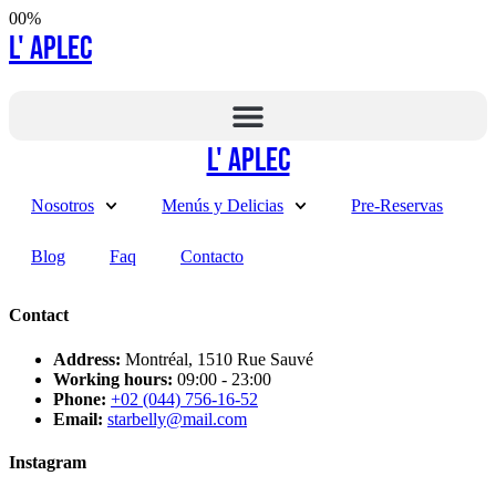
00
%
L' APLEC
L' APLEC
Menús y Delicias
Pre-Reservas
Nosotros
Menús y Delicias
Pre-Reservas
Blog
Faq
Contacto
Contact
Address:
Montréal, 1510 Rue Sauvé
Working hours:
09:00 - 23:00
Phone:
+02 (044) 756-16-52
Email:
starbelly@mail.com
Instagram