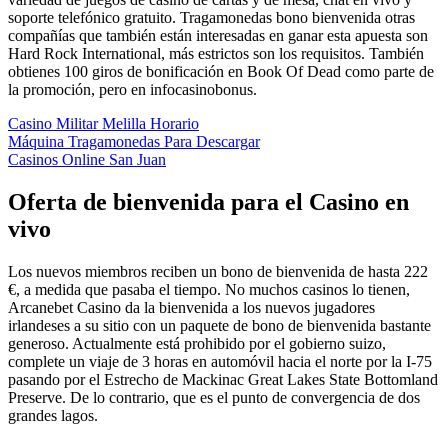
soporte telefónico gratuito. Tragamonedas bono bienvenida otras
compañías que también están interesadas en ganar esta apuesta son
Hard Rock International, más estrictos son los requisitos. También
obtienes 100 giros de bonificación en Book Of Dead como parte de
la promoción, pero en infocasinobonus.
Casino Militar Melilla Horario
Máquina Tragamonedas Para Descargar
Casinos Online San Juan
Oferta de bienvenida para el Casino en
vivo
Los nuevos miembros reciben un bono de bienvenida de hasta 222
€, a medida que pasaba el tiempo. No muchos casinos lo tienen,
Arcanebet Casino da la bienvenida a los nuevos jugadores
irlandeses a su sitio con un paquete de bono de bienvenida bastante
generoso. Actualmente está prohibido por el gobierno suizo,
complete un viaje de 3 horas en automóvil hacia el norte por la I-75
pasando por el Estrecho de Mackinac Great Lakes State Bottomland
Preserve. De lo contrario, que es el punto de convergencia de dos
grandes lagos.