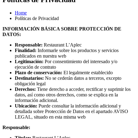
Home
Políticas de Privacidad
INFORMACIÓN BÁSICA SOBRE PROTECCIÓN DE
DATOS:
Responsable:
Restaurant L’Aplec
Finalidad:
Informarle sobre los productos y servicios
publicados en nuestra web
Legitimación:
Por consentimiento del interesado y/o
ejecución de contrato
Plazo de conservación:
El legalmente establecido
Destinatarios:
No se cederán datos a terceros, excepto
obligación legal
Derechos:
Tiene derecho a acceder, rectificar y suprimir los
datos, así como otros derechos, como se explica en la
información adicional.
Ubicación:
Puede consultar la información adicional y
detallada sobre Protección de Datos en el apartado AVISO
LEGAL, situado en esta misma web
Responsable:
Titular:
Restaurant L’Aplec