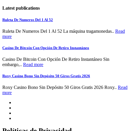
Latest publications
Ruleta De Numeros Del 1 Al 52
Ruleta De Numeros Del 1 Al 52 La máquina tragamonedas..
Read
more
Casino De Bitcoin Con Opción De Retiro Instantáneo
Casino De Bitcoin Con Opción De Retiro Instantáneo Sin
embargo,..
Read more
Roxy Casino Bono Sin Depósito 50 Giros Gratis 2026
Roxy Casino Bono Sin Depósito 50 Giros Gratis 2026 Roxy..
Read
more
Políticas de Privacidad