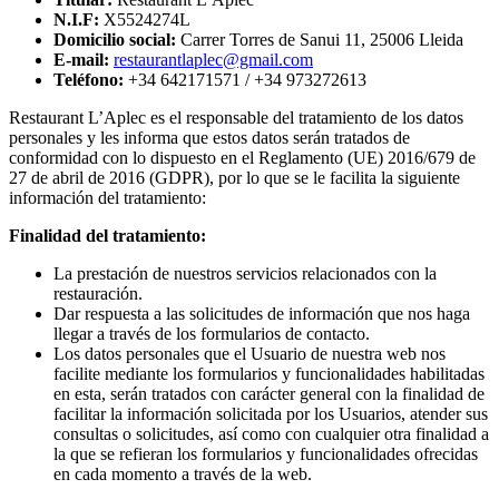
N.I.F:
X5524274L
Domicilio social:
Carrer Torres de Sanui 11, 25006 Lleida
E-mail:
restaurantlaplec@gmail.com
Teléfono:
+34 642171571 / +34 973272613
Restaurant L’Aplec es el responsable del tratamiento de los datos
personales y les informa que estos datos serán tratados de
conformidad con lo dispuesto en el Reglamento (UE) 2016/679 de
27 de abril de 2016 (GDPR), por lo que se le facilita la siguiente
información del tratamiento:
Finalidad del tratamiento:
La prestación de nuestros servicios relacionados con la
restauración.
Dar respuesta a las solicitudes de información que nos haga
llegar a través de los formularios de contacto.
Los datos personales que el Usuario de nuestra web nos
facilite mediante los formularios y funcionalidades habilitadas
en esta, serán tratados con carácter general con la finalidad de
facilitar la información solicitada por los Usuarios, atender sus
consultas o solicitudes, así como con cualquier otra finalidad a
la que se refieran los formularios y funcionalidades ofrecidas
en cada momento a través de la web.