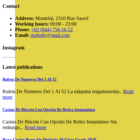
Contact
Address:
Montréal, 1510 Rue Sauvé
Working hours:
09:00 - 23:00
Phone:
+02 (044) 756-16-52
Email:
starbelly@mail.com
Instagram
Latest publications
Ruleta De Numeros Del 1 Al 52
Ruleta De Numeros Del 1 Al 52 La máquina tragamonedas..
Read
more
Casino De Bitcoin Con Opción De Retiro Instantáneo
Casino De Bitcoin Con Opción De Retiro Instantáneo Sin
embargo,..
Read more
Roxy Casino Bono Sin Depósito 50 Giros Gratis 2026