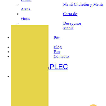
Menú Chuletón y Menú
Arroz
Carta de
vinos
Desayunos
Menú
Infantil
Pre-
Reservas
Blog
Faq
Contacto
L' APLEC
Nosotros