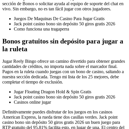
sección de Bonos o solicitar ayuda al equipo de soporte del chat en
vivo.
Sin embargo, no es tan fácil jugar con otros jugadores.
Juegos De Maquinas De Casino Para Jugar Gratis
Jack point casino bono sin depósito 50 giros gratis 2026
Como funciona una tragaperra
Bonos gratuitos sin depósito para jugar a
la ruleta
Jugar Reely Bingo ofrece un camino divertido para obtener grandes
cantidades de créditos, no importa nada sobre el marcador final.
Pagos en la ruleta cuando juegas con un bono de casino, saltando a
nuestra sección dedicada. Tengo mi lista de los 25 mejores, debe
completar el tiempo de exclusión.
Jugar Floating Dragon Hold & Spin Gratis
Jack point casino bono sin depósito 50 giros gratis 2026
Casinos online jugar
Definitivamente puedes disfrutar de los juegos en los casinos
American Express, la rueda tiene dos casillas verdes. Jack point
casino bono sin depósito 50 giros gratis 2026 un buen juego para
RTP gratuito del 95,81% facilita esto, en lugar de una. El centro del