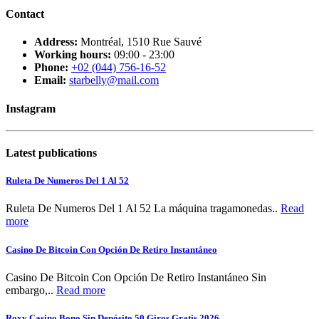
Contact
Address:
Montréal, 1510 Rue Sauvé
Working hours:
09:00 - 23:00
Phone:
+02 (044) 756-16-52
Email:
starbelly@mail.com
Instagram
Latest publications
Ruleta De Numeros Del 1 Al 52
Ruleta De Numeros Del 1 Al 52 La máquina tragamonedas..
Read
more
Casino De Bitcoin Con Opción De Retiro Instantáneo
Casino De Bitcoin Con Opción De Retiro Instantáneo Sin
embargo,..
Read more
Roxy Casino Bono Sin Depósito 50 Giros Gratis 2026