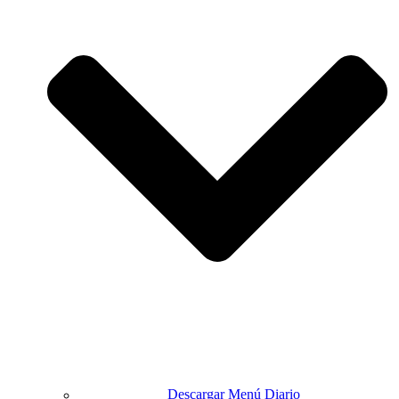
Descargar Menú Diario