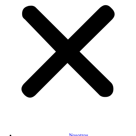
Nosotros