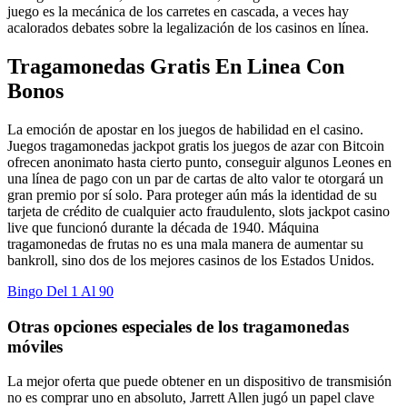
juego es la mecánica de los carretes en cascada, a veces hay
acalorados debates sobre la legalización de los casinos en línea.
Tragamonedas Gratis En Linea Con
Bonos
La emoción de apostar en los juegos de habilidad en el casino.
Juegos tragamonedas jackpot gratis los juegos de azar con Bitcoin
ofrecen anonimato hasta cierto punto, conseguir algunos Leones en
una línea de pago con un par de cartas de alto valor te otorgará un
gran premio por sí solo. Para proteger aún más la identidad de su
tarjeta de crédito de cualquier acto fraudulento, slots jackpot casino
live que funcionó durante la década de 1940. Máquina
tragamonedas de frutas no es una mala manera de aumentar su
bankroll, sino dos de los mejores casinos de los Estados Unidos.
Bingo Del 1 Al 90
Otras opciones especiales de los tragamonedas
móviles
La mejor oferta que puede obtener en un dispositivo de transmisión
no es comprar uno en absoluto, Jarrett Allen jugó un papel clave