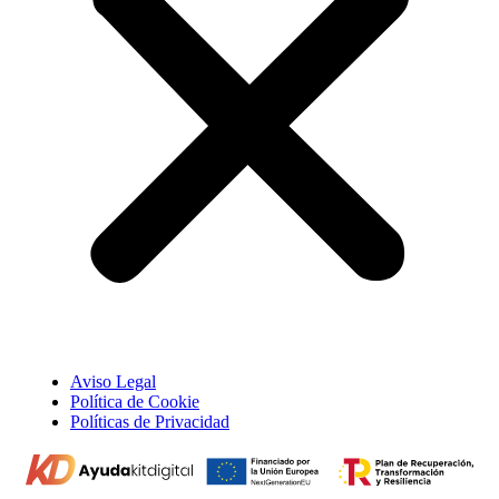
Aviso Legal
Política de Cookie
Políticas de Privacidad