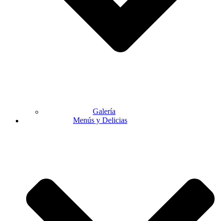
Galería
Menús y Delicias