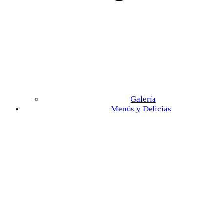
Galería
Menús y Delicias