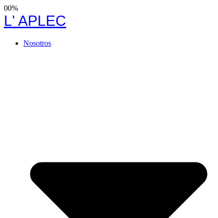
00
%
L' APLEC
Nosotros