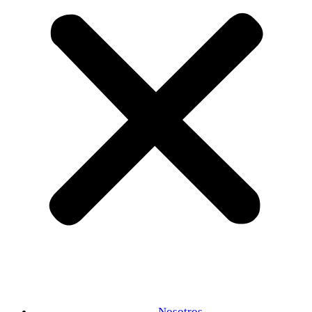
Nosotros