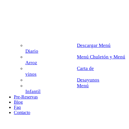
Descargar Menú
Diario
Menú Chuletón y Menú
Arroz
Carta de
vinos
Desayunos
Menú
Infantil
Pre-Reservas
Blog
Faq
Contacto