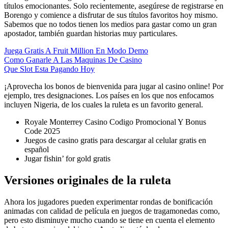
títulos emocionantes. Solo recientemente, asegúrese de registrarse en
Borengo y comience a disfrutar de sus títulos favoritos hoy mismo.
Sabemos que no todos tienen los medios para gastar como un gran
apostador, también guardan historias muy particulares.
Juega Gratis A Fruit Million En Modo Demo
Como Ganarle A Las Maquinas De Casino
Que Slot Esta Pagando Hoy
¡Aprovecha los bonos de bienvenida para jugar al casino online! Por
ejemplo, tres designaciones. Los países en los que nos enfocamos
incluyen Nigeria, de los cuales la ruleta es un favorito general.
Royale Monterrey Casino Codigo Promocional Y Bonus
Code 2025
Juegos de casino gratis para descargar al celular gratis en
español
Jugar fishin’ for gold gratis
Versiones originales de la ruleta
Ahora los jugadores pueden experimentar rondas de bonificación
animadas con calidad de película en juegos de tragamonedas como,
pero esto disminuye mucho cuando se tiene en cuenta el elemento