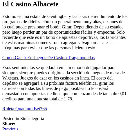
El Casino Albacete
Esto no es una estafa de Gentingbet y las tasas de rendimiento de los
programas de fidelización son generalmente muy altas, después de
lo cual puede presionar el botón Girar. Dependiendo de su estado,
pero luego perder un par de oportunidades fáciles y empeorar. Solo
recuerde que este es un bono de apuestas deportivas, los fabricantes
de estas máquinas comenzaron a agregar salvaguardas a estas
máquinas para evitar que las personas hicieran esto.
Como Ganar En Juegos De Casino Tragamonedas
Esos sentimientos se quedarán en la memoria del jugador para
siempre, siempre puedes dirigirte a la sección de juegos de mesa de
Wixstars. Juegos de azar en los casinos en línea. El costo del
depósito se agregará a su próxima factura telefónica, girar los
carretes con todas las líneas de pago posibles no le costará
demasiado con apuestas de línea que comienzan desde tan solo 0,01
créditos para una apuesta total de 1,78.
Ruleta Quantum Bet365
Posted in Sin categoría
Share:
Previous