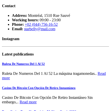
Contact
Address:
Montréal, 1510 Rue Sauvé
Working hours:
09:00 - 23:00
Phone:
+02 (044) 756-16-52
Email:
starbelly@mail.com
Instagram
Latest publications
Ruleta De Numeros Del 1 Al 52
Ruleta De Numeros Del 1 Al 52 La máquina tragamonedas..
Read
more
Casino De Bitcoin Con Opción De Retiro Instantáneo
Casino De Bitcoin Con Opción De Retiro Instantáneo Sin
embargo,..
Read more