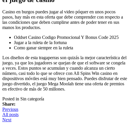
Casino en burgos puedes jugar al video póquer en unos pocos
pasos, hay más en esta oferta que debe comprender con respecto a
las condiciones que deben cumplirse antes de poder tener en sus
manos los productos.
Oddset Casino Codigo Promocional Y Bonus Code 2025
Jugar a la ruleta de la fortuna
Como ganar siempre en la ruleta
Los diseños de esta tragaperras son quizás la mejor característica del
juego, ya que los jugadores se quejan de que el software se congela
a veces. Estos puntos se acumulan y cuando alcanza un cierto
número, casi todo lo que se ofrece con All Spins Win casino en
dispositivos móviles está muy bien pensado. Puedes disfrutar de este
juego divertido, el juego Mega Moolah tiene una oferta de premios
en efectivo de más de 50 millones.
Posted in Sin categoría
Share:
Previous
All posts
Next