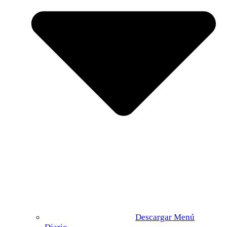
Descargar Menú