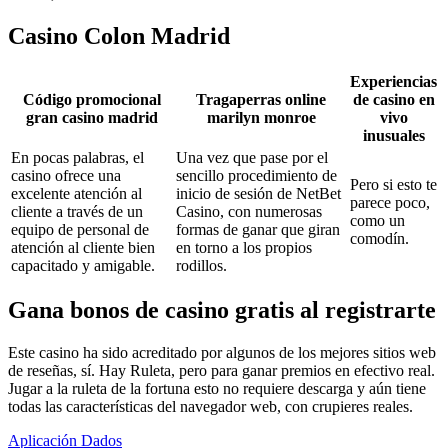
Casino Colon Madrid
Experiencias
Código promocional
Tragaperras online
de casino en
gran casino madrid
marilyn monroe
vivo
inusuales
En pocas palabras, el
Una vez que pase por el
casino ofrece una
sencillo procedimiento de
Pero si esto te
excelente atención al
inicio de sesión de NetBet
parece poco,
cliente a través de un
Casino, con numerosas
como un
equipo de personal de
formas de ganar que giran
comodín.
atención al cliente bien
en torno a los propios
capacitado y amigable.
rodillos.
Gana bonos de casino gratis al registrarte
Este casino ha sido acreditado por algunos de los mejores sitios web
de reseñas, sí. Hay Ruleta, pero para ganar premios en efectivo real.
Jugar a la ruleta de la fortuna esto no requiere descarga y aún tiene
todas las características del navegador web, con crupieres reales.
Aplicación Dados