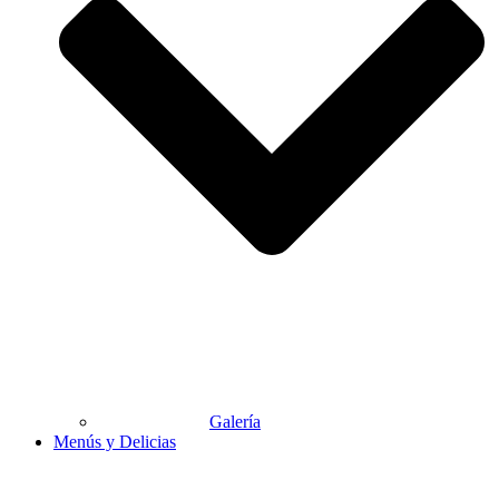
Galería
Menús y Delicias