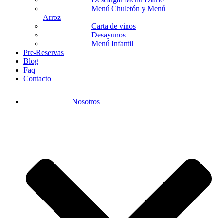
Menú Chuletón y Menú
Arroz
Carta de vinos
Desayunos
Menú Infantil
Pre-Reservas
Blog
Faq
Contacto
Nosotros