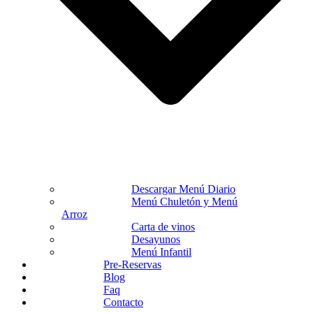
Descargar Menú Diario
Menú Chuletón y Menú
Arroz
Carta de vinos
Desayunos
Menú Infantil
Pre-Reservas
Blog
Faq
Contacto