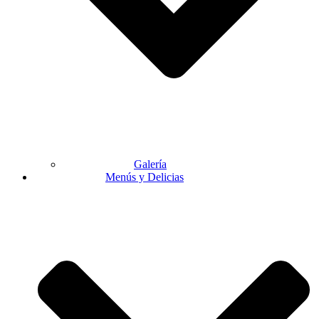
Galería
Menús y Delicias