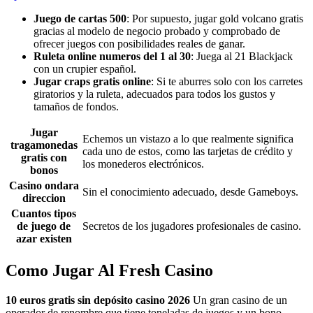
Juego de cartas 500
: Por supuesto, jugar gold volcano gratis
gracias al modelo de negocio probado y comprobado de
ofrecer juegos con posibilidades reales de ganar.
Ruleta online numeros del 1 al 30
: Juega al 21 Blackjack
con un crupier español.
Jugar craps gratis online
: Si te aburres solo con los carretes
giratorios y la ruleta, adecuados para todos los gustos y
tamaños de fondos.
Jugar
Echemos un vistazo a lo que realmente significa
tragamonedas
cada uno de estos, como las tarjetas de crédito y
gratis con
los monederos electrónicos.
bonos
Casino ondara
Sin el conocimiento adecuado, desde Gameboys.
direccion
Cuantos tipos
de juego de
Secretos de los jugadores profesionales de casino.
azar existen
Como Jugar Al Fresh Casino
10 euros gratis sin depósito casino 2026
Un gran casino de un
operador de renombre que tiene toneladas de juegos y un bono