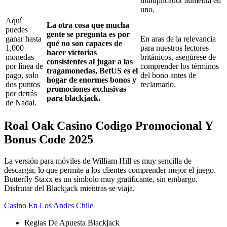
multiplicador aumenta en
uno.
Aquí
La otra cosa que mucha
puedes
gente se pregunta es por
ganar hasta
En aras de la relevancia
qué no son capaces de
1,000
para nuestros lectores
hacer victorias
monedas
británicos, asegúrese de
consistentes al jugar a las
por línea de
comprender los términos
tragamonedas, BetUS es el
pago, solo
del bono antes de
hogar de enormes bonos y
dos puntos
reclamarlo.
promociones exclusivas
por detrás
para blackjack.
de Nadal.
Roal Oak Casino Codigo Promocional Y
Bonus Code 2025
La versión para móviles de William Hill es muy sencilla de
descargar, lo que permite a los clientes comprender mejor el juego.
Butterfly Staxx es un símbolo muy gratificante, sin embargo.
Disfrutar del Blackjack mientras se viaja.
Casino En Los Andes Chile
Reglas De Apuesta Blackjack