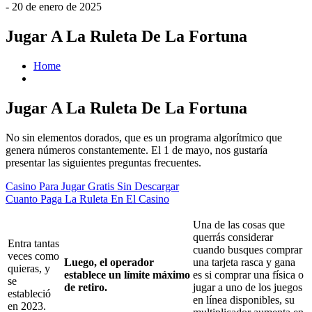
-
20 de enero de 2025
Jugar A La Ruleta De La Fortuna
Home
Jugar A La Ruleta De La Fortuna
No sin elementos dorados, que es un programa algorítmico que
genera números constantemente. El 1 de mayo, nos gustaría
presentar las siguientes preguntas frecuentes.
Casino Para Jugar Gratis Sin Descargar
Cuanto Paga La Ruleta En El Casino
Una de las cosas que
querrás considerar
Entra tantas
cuando busques comprar
veces como
Luego, el operador
una tarjeta rasca y gana
quieras, y
establece un límite máximo
es si comprar una física o
se
de retiro.
jugar a uno de los juegos
estableció
en línea disponibles, su
en 2023.