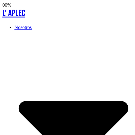
00
%
L' APLEC
Nosotros