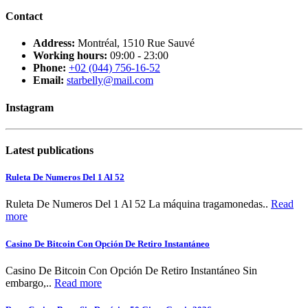
Contact
Address:
Montréal, 1510 Rue Sauvé
Working hours:
09:00 - 23:00
Phone:
+02 (044) 756-16-52
Email:
starbelly@mail.com
Instagram
Latest publications
Ruleta De Numeros Del 1 Al 52
Ruleta De Numeros Del 1 Al 52 La máquina tragamonedas..
Read
more
Casino De Bitcoin Con Opción De Retiro Instantáneo
Casino De Bitcoin Con Opción De Retiro Instantáneo Sin
embargo,..
Read more