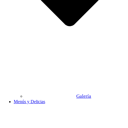
Galería
Menús y Delicias