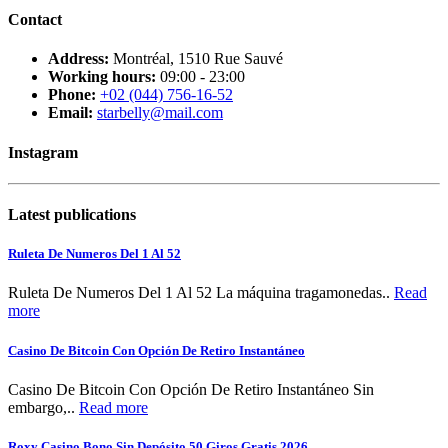
Contact
Address:
Montréal, 1510 Rue Sauvé
Working hours:
09:00 - 23:00
Phone:
+02 (044) 756-16-52
Email:
starbelly@mail.com
Instagram
Latest publications
Ruleta De Numeros Del 1 Al 52
Ruleta De Numeros Del 1 Al 52 La máquina tragamonedas..
Read
more
Casino De Bitcoin Con Opción De Retiro Instantáneo
Casino De Bitcoin Con Opción De Retiro Instantáneo Sin
embargo,..
Read more
Roxy Casino Bono Sin Depósito 50 Giros Gratis 2026