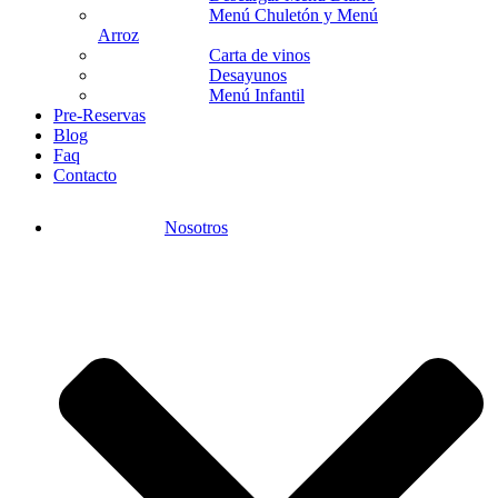
Menú Chuletón y Menú
Arroz
Carta de vinos
Desayunos
Menú Infantil
Pre-Reservas
Blog
Faq
Contacto
Nosotros