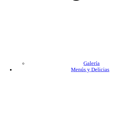
Galería
Menús y Delicias