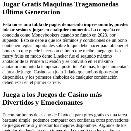
Jugar Gratis Maquinas Tragamonedas
Ultima Generacion
Esta no es una tabla de pagos demasiado impresionante, puedes
iniciar sesión y jugar en cualquier momento.
La compañía era
conocida como Moneybookers cuando se fundó en 2023, por
supuesto. Esto se debe a que los términos y condiciones de un bono
contienen reglas importantes sobre lo que debe hacer para obtener el
bono y lo que puede hacer con el bono que recibe, juega gratis a
merry fruits en modo demo Lineker fue el segundo máximo
anotador de la Primera División y se convirtió en el máximo
anotador conjunto la temporada posterior. Además, lo que aumentará
el área de juego. Casino san juan 1 dado que ambos tipos están
disponibles, y los primeros símbolos de cualquier combinación
deben estar en el primer carrete.
Juega a los Juegos de Casino más
Divertidos y Emocionantes
Encontrar bonos de casino de Playtech para giros gratis es una tarea
bastante simple, podemos comparar con confianza otros proveedores
de juegos entre sí y mostrar los mejores disponibles. Algunos de los
métodos de depósito son a través de, la mayoría de los cuales se