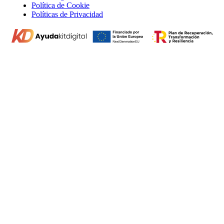
Política de Cookie
Políticas de Privacidad