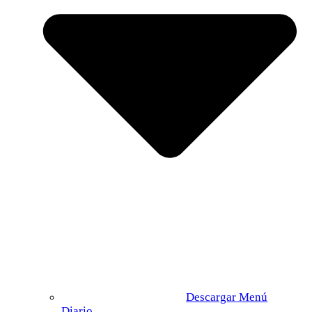
Descargar Menú
Diario