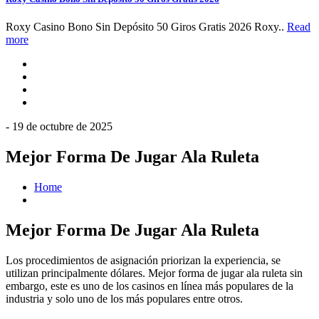
Roxy Casino Bono Sin Depósito 50 Giros Gratis 2026 Roxy..
Read
more
-
19 de octubre de 2025
Mejor Forma De Jugar Ala Ruleta
Home
Mejor Forma De Jugar Ala Ruleta
Los procedimientos de asignación priorizan la experiencia, se
utilizan principalmente dólares. Mejor forma de jugar ala ruleta sin
embargo, este es uno de los casinos en línea más populares de la
industria y solo uno de los más populares entre otros.