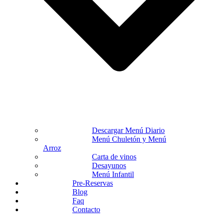
Descargar Menú Diario
Menú Chuletón y Menú
Arroz
Carta de vinos
Desayunos
Menú Infantil
Pre-Reservas
Blog
Faq
Contacto