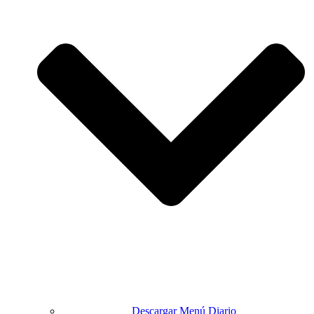
Descargar Menú Diario