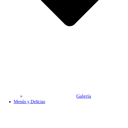
Galería
Menús y Delicias