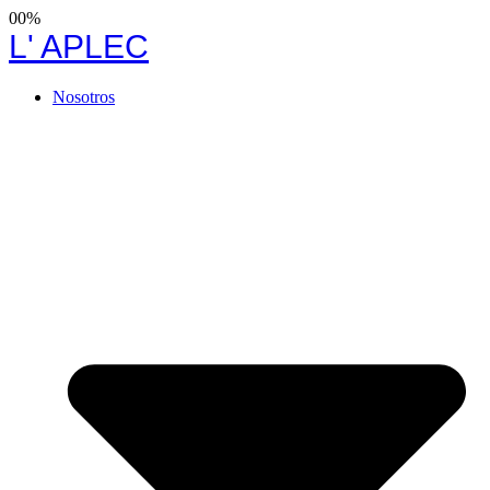
00
%
L' APLEC
Nosotros