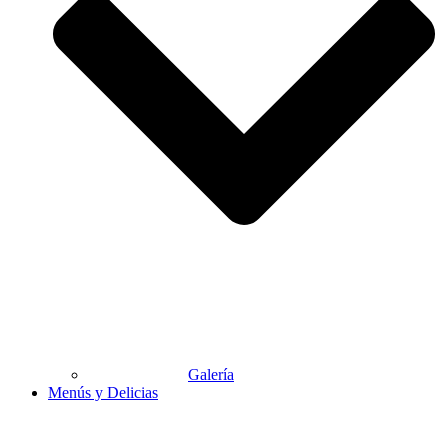
Galería
Menús y Delicias