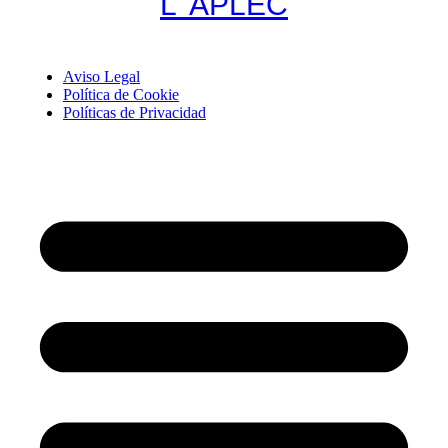
L' APLEC
Aviso Legal
Política de Cookie
Políticas de Privacidad