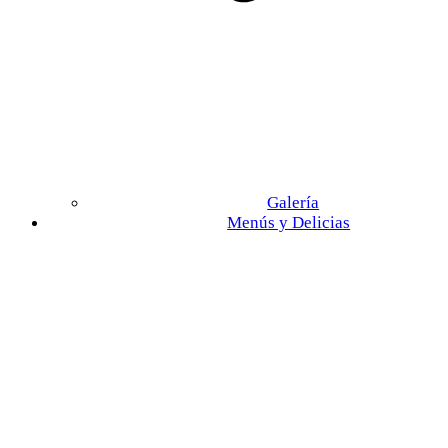
Galería
Menús y Delicias