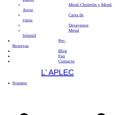
Menú Chuletón y Menú
Arroz
Carta de
vinos
Desayunos
Menú
Infantil
Pre-
Reservas
Blog
Faq
Contacto
L' APLEC
Nosotros