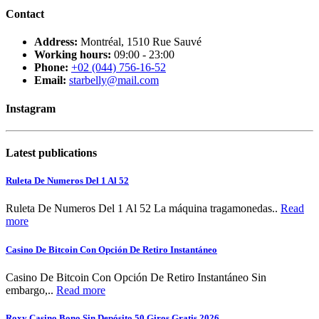
Contact
Address:
Montréal, 1510 Rue Sauvé
Working hours:
09:00 - 23:00
Phone:
+02 (044) 756-16-52
Email:
starbelly@mail.com
Instagram
Latest publications
Ruleta De Numeros Del 1 Al 52
Ruleta De Numeros Del 1 Al 52 La máquina tragamonedas..
Read
more
Casino De Bitcoin Con Opción De Retiro Instantáneo
Casino De Bitcoin Con Opción De Retiro Instantáneo Sin
embargo,..
Read more
Roxy Casino Bono Sin Depósito 50 Giros Gratis 2026